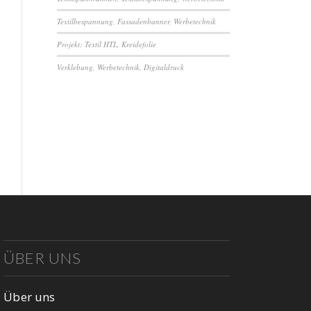
Textilbespannung, Fassadenbanner, Werbetechnik
Projekt: Textil HTL, Kreidefolie
Verklebung, Werbetechnik, Digitaldruck
ÜBER UNS
Über uns