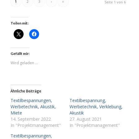
1
2
3
›
»
Seite 1 von 6
Teilen mit:
Gefällt mir:
Wird geladen …
Ähnliche Beiträge
Textilbespannungen,
Textilbespannung,
Werbetechnik, Akustik,
Werbetechnik, Verklebung,
Miete
Akustik
14. September 2022
27. August 2021
In "Projektmanagement"
In "Projektmanagement"
Textilbespannungen,