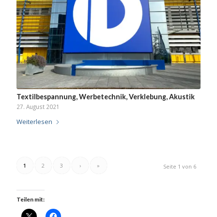
Textilbespannung, Werbetechnik, Verklebung, Akustik
27. August 2021
Weiterlesen
1
2
3
›
»
Seite 1 von 6
Teilen mit: