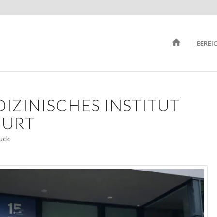
BEREI
IZINISCHES INSTITUT
FURT
uck