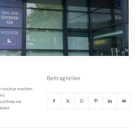
Beitrag teilen
e nutzbar machen
in)
ochfolie mit
rklebt