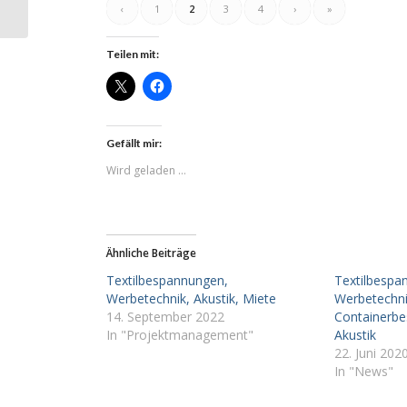
Werbetechnik
‹
1
2
3
4
›
»
Teilen mit:
Gefällt mir:
Wird geladen …
Ähnliche Beiträge
Textilbespannungen,
Textilbespa
Werbetechnik, Akustik, Miete
Werbetechni
14. September 2022
Containerbe
In "Projektmanagement"
Akustik
22. Juni 202
In "News"